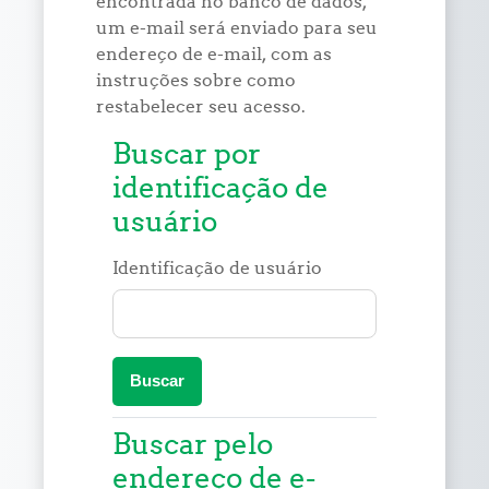
encontrada no banco de dados,
um e-mail será enviado para seu
endereço de e-mail, com as
instruções sobre como
restabelecer seu acesso.
Buscar por identificação de usuário
Buscar por
identificação de
usuário
Identificação de usuário
Buscar pelo endereço de e-mail
Buscar pelo
endereço de e-